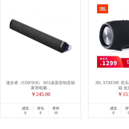
漫步者（EDIFIER） M16桌面音响音箱
JBL XTREME 
家用电脑...
箱 低音
￥245.00
￥151
成交
评论
库存
成交
评
0
0
10
0