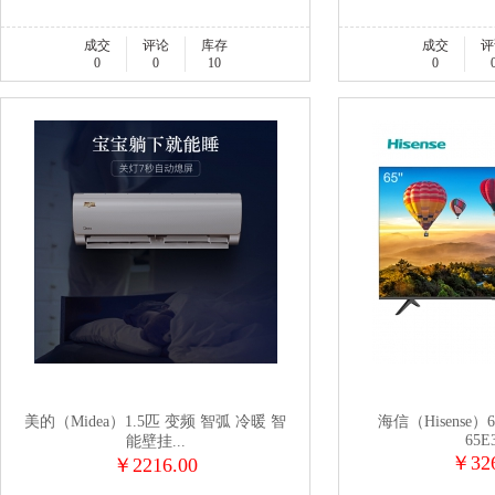
成交
评论
库存
成交
评
0
0
10
0
美的（Midea）1.5匹 变频 智弧 冷暖 智
海信（Hisense
65E3
能壁挂...
￥326
￥2216.00