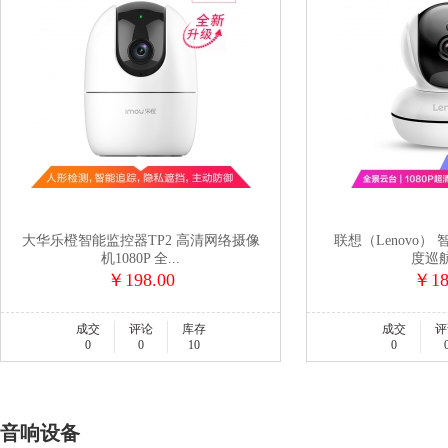
大华乐橙智能监控器TP2 高清网络摄像
联想（Lenovo） 
机1080P 全...
度巡航 
￥198.00
￥18
成交
评论
库存
成交
评
0
0
10
0
音响设备