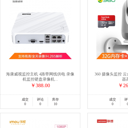
海康威视监控主机 4路带网线供电 录像
360 摄像头监控 云台
机监控硬盘录像机...
器高
￥388.00
￥26
成交
评论
库存
成交
评
0
0
10
0