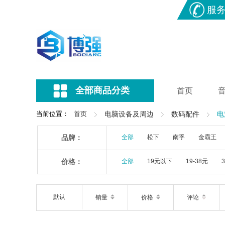
服
全部商品分类
首页
当前位置：
首页
电脑设备及周边
数码配件
电
品牌：
全部
松下
南孚
金霸王
价格：
全部
19元以下
19-38元
默认
销量
价格
评论