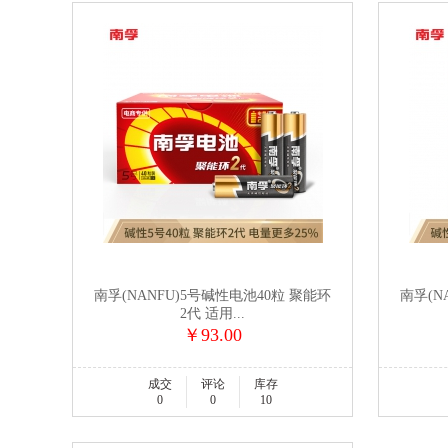
南孚(NANFU)5号碱性电池40粒 聚能环
南孚(N
2代 适用...
￥93.00
成交
评论
库存
0
0
10