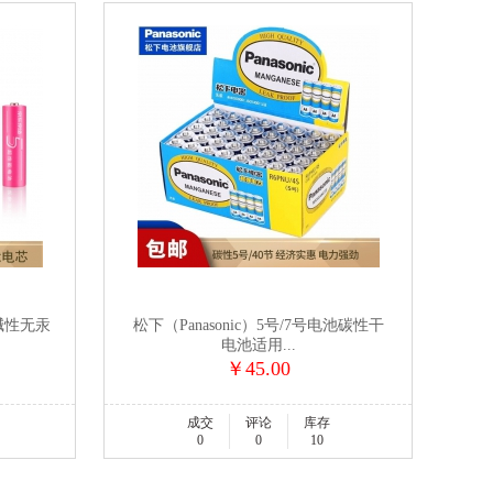
碱性无汞
松下（Panasonic）5号/7号电池碳性干
电池适用...
￥45.00
成交
评论
库存
0
0
10