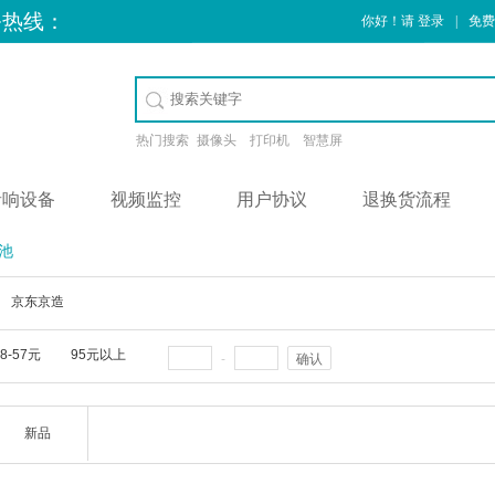
务热线：
你好！请
登录
|
免费
热门搜索
摄像头
打印机
智慧屏
音响设备
视频监控
用户协议
退换货流程
池
京东京造
38-57元
95元以上
-
确认
新品