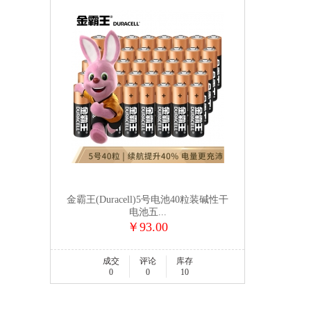
金霸王(Duracell)5号电池40粒装碱性干
电池五...
￥93.00
成交
评论
库存
0
0
10