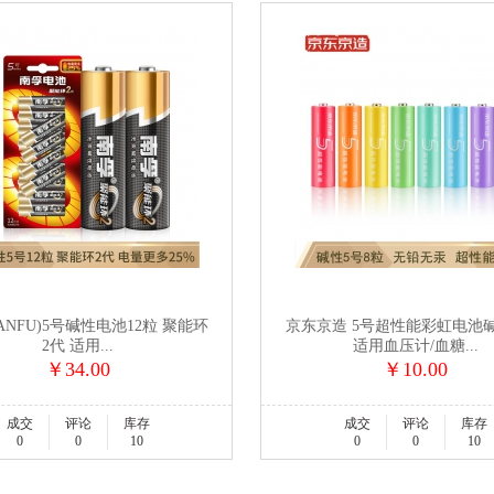
ANFU)5号碱性电池12粒 聚能环
京东京造 5号超性能彩虹电池
2代 适用...
适用血压计/血糖...
￥34.00
￥10.00
成交
评论
库存
成交
评论
库存
0
0
10
0
0
10