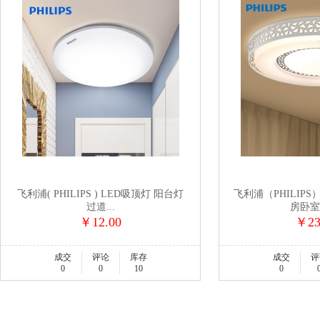
飞利浦( PHILIPS ) LED吸顶灯 阳台灯
飞利浦（PHILIPS
过道...
房卧室现
￥12.00
￥23
成交
评论
库存
成交
评
0
0
10
0