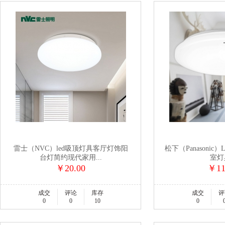
雷士（NVC）led吸顶灯具客厅灯饰阳
松下（Panasoni
台灯简约现代家用...
室灯具
￥20.00
￥11
成交
评论
库存
成交
评
0
0
10
0