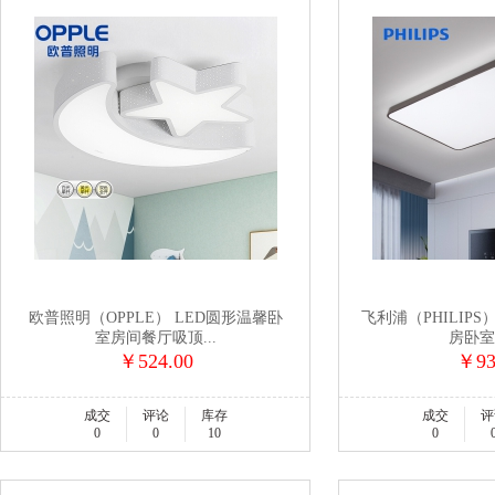
欧普照明（OPPLE） LED圆形温馨卧
飞利浦（PHILIPS
室房间餐厅吸顶...
房卧室现
￥524.00
￥93
成交
评论
库存
成交
评
0
0
10
0