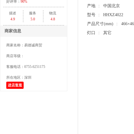
好评率：
90%
产地
: 中国北京
描述
服务
物流
型号
: HHXZ4022
4.9
5.0
4.8
产品尺寸(mm)
: 466×4
商家信息
灯口
: 其它
商家名称：
易德诚商贸
商店等级：
客服电话：
0755-6251175
所在地区：
深圳
进店逛逛