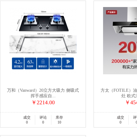
万和（Vanward）20立方大吸力 侧吸式
方太（FOTILE）
挥手感应自...
灶 欧式油
￥2214.00
￥454
成交
评论
库存
成交
评
0
0
10
0