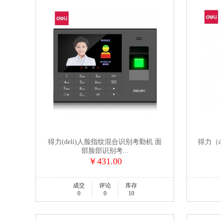
得力(deli)人脸指纹混合识别考勤机 面
得力（d
部脸部识别考...
￥431.00
成交
评论
库存
0
0
10