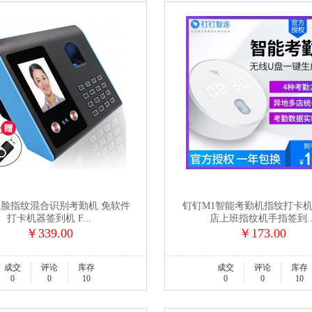
人脸指纹混合识别考勤机 免软件
钉钉M1智能考勤机指纹打卡
打卡机器签到机 F...
店上班指纹机手指签到..
￥339.00
￥173.00
成交
评论
库存
成交
评论
库存
0
0
10
0
0
10