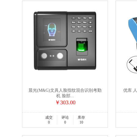
晨光(M&G)文具人脸指纹混合识别考勤
优库 
机 脸部...
￥303.00
成交
评论
库存
0
0
10