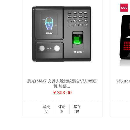
晨光(M&G)文具人脸指纹混合识别考勤
得力(d
机 脸部...
￥303.00
成交
评论
库存
0
0
10