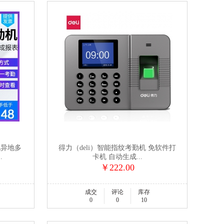
机异地多
得力（deli）智能指纹考勤机 免软件打
.
卡机 自动生成...
￥222.00
成交
评论
库存
0
0
10