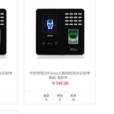
混合识别考
中控智慧(ZKTeco)人脸指纹混合识别考
勤机 免软件...
￥349.00
成交
评论
库存
0
0
10