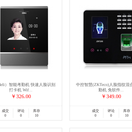
eli）智能考勤机 快速人脸识别
中控智慧(ZKTeco)人脸指纹
打卡机 Wif...
勤机 免软件...
￥326.00
￥349.00
成交
评论
库存
成交
评论
库存
0
0
10
0
0
10