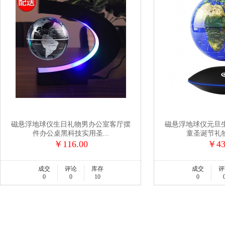
磁悬浮地球仪生日礼物男办公室客厅摆
磁悬浮地球仪元旦
件办公桌黑科技实用圣...
童圣诞节礼物
￥116.00
￥43
成交
评论
库存
成交
评
0
0
10
0