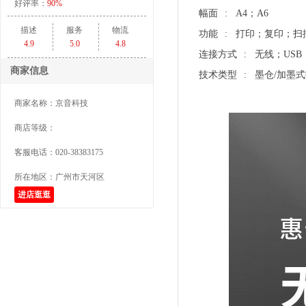
好评率：
90%
幅面
: A4；A6
描述
服务
物流
功能
: 打印；复印；扫
4.9
5.0
4.8
连接方式
: 无线；US
商家信息
技术类型
: 墨仓/加墨
商家名称：
京音科技
商店等级：
客服电话：
020-38383175
所在地区：
广州市天河区
进店逛逛