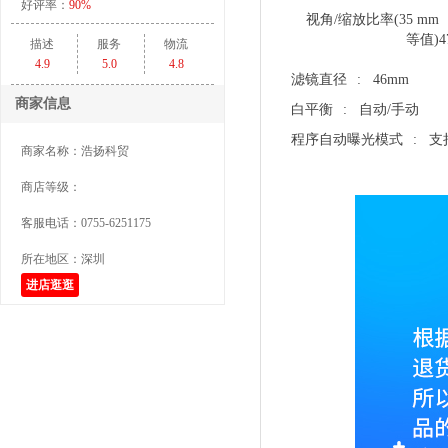
好评率：
90%
视角/缩放比率(35 mm
等值)
4
描述
服务
物流
4.9
5.0
4.8
滤镜直径
: 46mm
商家信息
白平衡
: 自动/手动
程序自动曝光模式
: 支
商家名称：
浩扬科贸
商店等级：
客服电话：
0755-6251175
所在地区：
深圳
进店逛逛