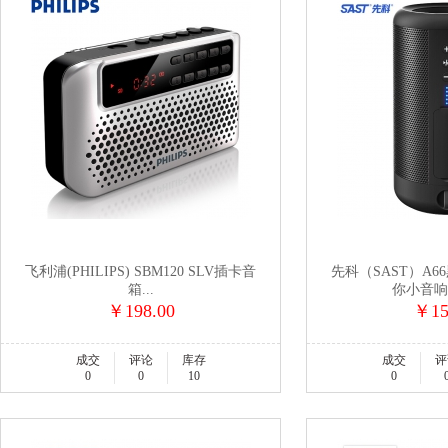
飞利浦(PHILIPS) SBM120 SLV插卡音
先科（SAST）A6
箱...
你小音响便
￥198.00
￥15
成交
评论
库存
成交
评
0
0
10
0