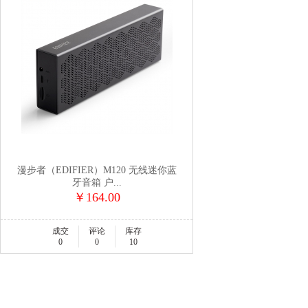
漫步者（EDIFIER）M120 无线迷你蓝
牙音箱 户...
￥164.00
成交
评论
库存
0
0
10