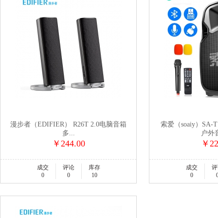
漫步者（EDIFIER） R26T 2.0电脑音箱
索爱（soaiy）SA
多...
户外音
￥244.00
￥22
成交
评论
库存
成交
评
0
0
10
0