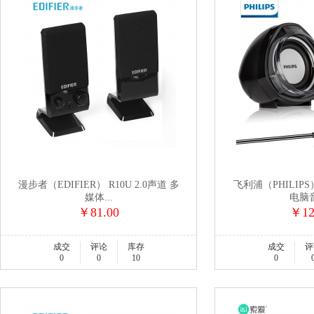
漫步者（EDIFIER） R10U 2.0声道 多
飞利浦（PHILIPS
媒体...
电脑音
￥81.00
￥12
成交
评论
库存
成交
评
0
0
10
0