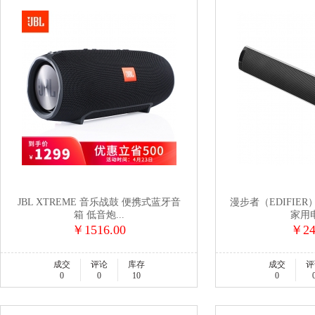
JBL XTREME 音乐战鼓 便携式蓝牙音
漫步者（EDIFIER
箱 低音炮...
家用电
￥1516.00
￥24
成交
评论
库存
成交
评
0
0
10
0