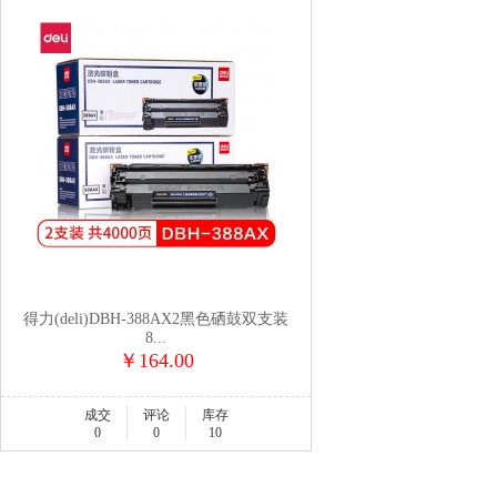
得力(deli)DBH-388AX2黑色硒鼓双支装
8...
￥164.00
成交
评论
库存
0
0
10