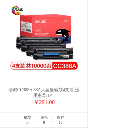
绘威CC388A 88A大容量硒鼓4支装 适
用惠普HP...
￥291.00
成交
评论
库存
0
0
10