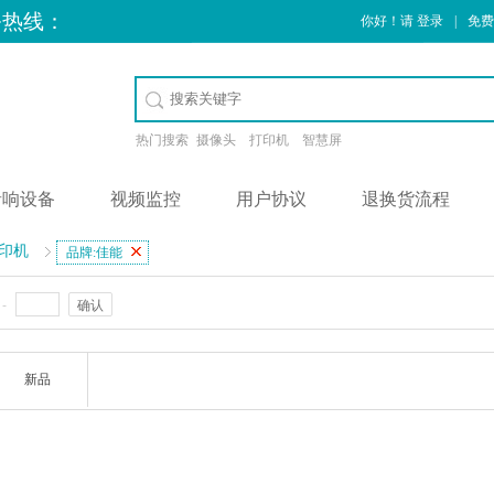
务热线：
你好！请
登录
|
免费
热门搜索
摄像头
打印机
智慧屏
音响设备
视频监控
用户协议
退换货流程
印机
品牌:佳能
-
确认
新品